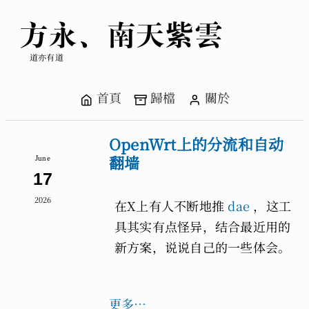
方永、南天紫雲
道亦有道
首頁
歸檔
關於
OpenWrt上的分流和自动
翻墙
June
17
2026
在X上有人不断地推
dae
，这工
具其实有点怪异，结合最近用的
新方案，说说自己的一些体会。
更多…